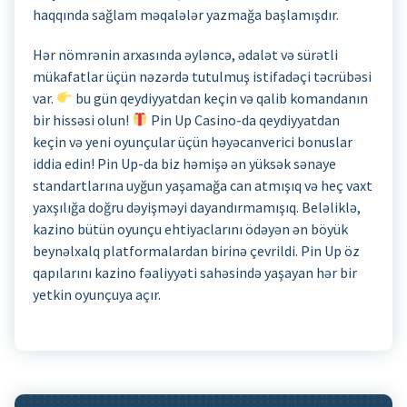
haqqında sağlam məqalələr yazmağa başlamışdır.
Hər nömrənin arxasında əyləncə, ədalət və sürətli
mükafatlar üçün nəzərdə tutulmuş istifadəçi təcrübəsi
var.
bu gün qeydiyyatdan keçin və qalib komandanın
bir hissəsi olun!
Pin Up Casino-da qeydiyyatdan
keçin və yeni oyunçular üçün həyəcanverici bonuslar
iddia edin! Pin Up-da biz həmişə ən yüksək sənaye
standartlarına uyğun yaşamağa can atmışıq və heç vaxt
yaxşılığa doğru dəyişməyi dayandırmamışıq. Beləliklə,
kazino bütün oyunçu ehtiyaclarını ödəyən ən böyük
beynəlxalq platformalardan birinə çevrildi. Pin Up öz
qapılarını kazino fəaliyyəti sahəsində yaşayan hər bir
yetkin oyunçuya açır.