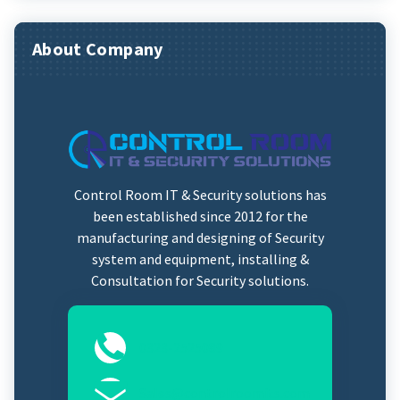
About Company
Control Room IT & Security solutions has
been established since 2012 for the
manufacturing and designing of Security
system and equipment, installing &
Consultation for Security solutions.
0323-2525089
Sales@controlroomits.com