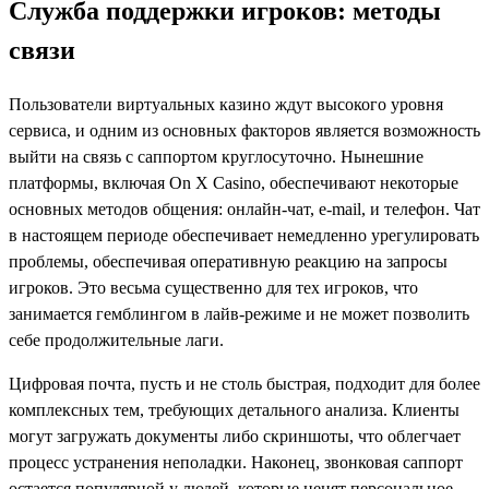
Служба поддержки игроков: методы
связи
Пользователи виртуальных казино ждут высокого уровня
сервиса, и одним из основных факторов является возможность
выйти на связь с саппортом круглосуточно. Нынешние
платформы, включая On X Casino, обеспечивают некоторые
основных методов общения: онлайн-чат, e-mail, и телефон. Чат
в настоящем периоде обеспечивает немедленно урегулировать
проблемы, обеспечивая оперативную реакцию на запросы
игроков. Это весьма существенно для тех игроков, что
занимается гемблингом в лайв-режиме и не может позволить
себе продолжительные лаги.
Цифровая почта, пусть и не столь быстрая, подходит для более
комплексных тем, требующих детального анализа. Клиенты
могут загружать документы либо скриншоты, что облегчает
процесс устранения неполадки. Наконец, звонковая саппорт
остается популярной у людей, которые ценят персональное