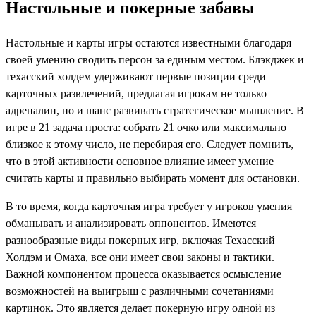
Настольные и покерные забавы
Настольные и карты игры остаются известными благодаря
своей умению сводить персон за единым местом. Блэкджек и
техасский холдем удерживают первые позиции среди
карточных развлечений, предлагая игрокам не только
адреналин, но и шанс развивать стратегическое мышление. В
игре в 21 задача проста: собрать 21 очко или максимально
близкое к этому число, не перебирая его. Следует помнить,
что в этой активности основное влияние имеет умение
считать карты и правильно выбирать момент для остановки.
В то время, когда карточная игра требует у игроков умения
обманывать и анализировать оппонентов. Имеются
разнообразные виды покерных игр, включая Техасский
Холдэм и Омаха, все они имеет свои законы и тактики.
Важной компонентом процесса оказывается осмысление
возможностей на выигрыш с различными сочетаниями
картинок. Это является делает покерную игру одной из