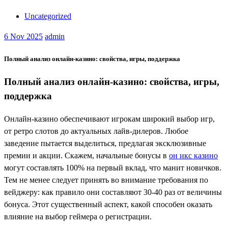
Uncategorized
6
Nov 2025
admin
Полный анализ онлайн-казино: свойства, игры, поддержка
Полный анализ онлайн-казино: свойства, игры,
поддержка
Онлайн-казино обеспечивают игрокам широкий выбор игр,
от ретро слотов до актуальных лайв-дилеров. Любое
заведение пытается выделиться, предлагая эксклюзивные
премии и акции. Скажем, начальные бонусы в
он икс казино
могут составлять 100% на первый вклад, что манит новичков.
Тем не менее следует принять во внимание требования по
вейджеру: как правило они составляют 30-40 раз от величины
бонуса. Этот существенный аспект, какой способен оказать
влияние на выбор геймера о регистрации.