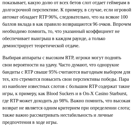
показывает, какую долю от всех бетов слот отдает геймерам в
долгосрочной перспективе. К примеру, в случае, если игровой
автомат обладает RTP 96%, следовательно, что на всякие 100
баллов вклада в как правило возвращаются 96 очков. Впрочем
необходимо помнить, то, что указанный коэффициент не
обеспечивает выигрыш в каждом раунде, а только
демонстрирует теоретической отдаче.
Выбирая аппараты с высоким RTP, игроки могут поднять
свои вероятности на удачу. Часто думают, что однорукие
бандиты с RTP свыше 95% считаются выгодным выбором для
тех, кто стремится повысить свои перспективы победы. Пара
из наиболее известных слотов с большим RTP содержат такие
игры, к примеру, как Blood Suckers и в On-X Casino Starburst,
где RTP может доходить до 98%. Важно помнить, что высокая
возврат не является одним критерием при определении слота;
также важно рассматривать нестабильность и личные
предпочтения в ходе игры.