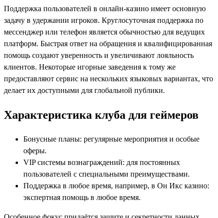
Поддержка пользователей в онлайн-казино имеет основную
задачу в удержании игроков. Круглосуточная поддержка по
мессенджер или телефон является обычностью для ведущих
платформ. Быстрая ответ на обращения и квалифицированная
помощь создают уверенность и увеличивают лояльность
клиентов. Некоторые игорные заведения к тому же
предоставляют сервис на нескольких языковых вариантах, что
делает их доступными для глобальной публики.
Характеристика клуба для геймеров
Бонусные планы: регулярные мероприятия и особые
оферы.
VIP системы вознаграждений: для постоянных
пользователей с специальными преимуществами.
Поддержка в любое время, например, в Он Икс казино:
экспертная помощь в любое время.
Особенное фокус придаётся защите и секретности данных.