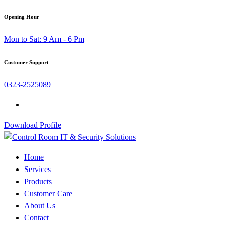
Skip
Opening Hour
to
Mon to Sat: 9 Am - 6 Pm
content
Customer Support
0323-2525089
Download Profile
Home
Services
Products
Customer Care
About Us
Contact