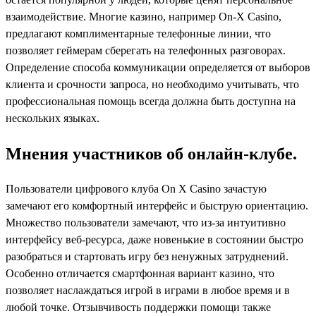
взаимодействие. Многие казино, например On-X Casino,
предлагают комплиментарные телефонные линии, что
позволяет геймерам сберегать на телефонных разговорах.
Определение способа коммуникации определяется от выборов
клиента и срочности запроса, но необходимо учитывать, что
профессиональная помощь всегда должна быть доступна на
нескольких языках.
Мнения участников об онлайн-клубе.
Пользователи цифрового клуба On X Casino зачастую
замечают его комфортный интерфейс и быструю ориентацию.
Множество пользователи замечают, что из-за интуитивно
интерфейсу веб-ресурса, даже новенькие в состоянии быстро
разобраться и стартовать игру без ненужных затруднений.
Особенно отличается смартфонная вариант казино, что
позволяет наслаждаться игрой в играми в любое время и в
любой точке. Отзывчивость поддержки помощи также