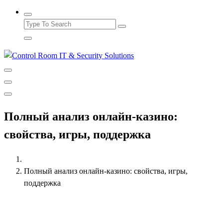
Полный анализ онлайн-казино:
свойства, игры, поддержка
Полный анализ онлайн-казино: свойства, игры,
поддержка