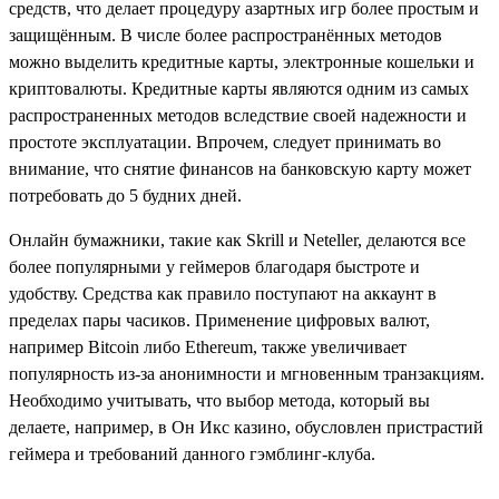
средств, что делает процедуру азартных игр более простым и
защищённым. В числе более распространённых методов
можно выделить кредитные карты, электронные кошельки и
криптовалюты. Кредитные карты являются одним из самых
распространенных методов вследствие своей надежности и
простоте эксплуатации. Впрочем, следует принимать во
внимание, что снятие финансов на банковскую карту может
потребовать до 5 будних дней.
Онлайн бумажники, такие как Skrill и Neteller, делаются все
более популярными у геймеров благодаря быстроте и
удобству. Средства как правило поступают на аккаунт в
пределах пары часиков. Применение цифровых валют,
например Bitcoin либо Ethereum, также увеличивает
популярность из-за анонимности и мгновенным транзакциям.
Необходимо учитывать, что выбор метода, который вы
делаете, например, в Он Икс казино, обусловлен пристрастий
геймера и требований данного гэмблинг-клуба.