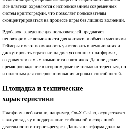
Все платежи охраняются с использованием современных
систем криптографии, что позволяет пользователям
сконцентрироваться на процессе игры без лишних волнений.
Вдобавок, заведение для пользователей предлагает
неповторимые возможности для контакта и обмена умениями.
Геймеры имеют возможность участвовать в чемпионатах и
дискутировать стратегии на дискуссионных платформах,
создавая тем самым комьюнити союзников. Данное делает
времяпровождение в игорном доме не только интересным, но
и полезным для совершенствования игровых способностей.
Площадка и технические
характеристики
Платформа веб казино, например, On-X Casino, осуществляет
важную задачу в поддержании стабильной и сохранной
деятельности интернет-ресурса. Данная платформа должна