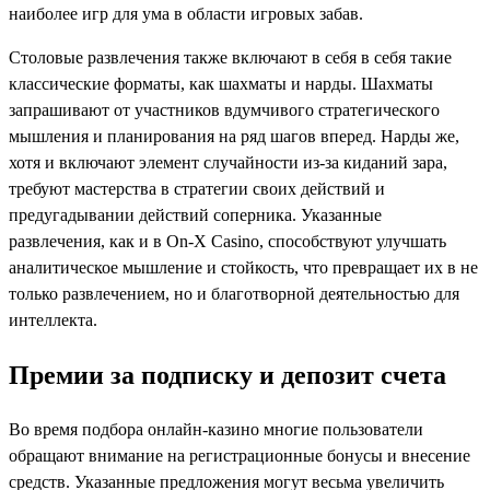
наиболее игр для ума в области игровых забав.
Столовые развлечения также включают в себя в себя такие
классические форматы, как шахматы и нарды. Шахматы
запрашивают от участников вдумчивого стратегического
мышления и планирования на ряд шагов вперед. Нарды же,
хотя и включают элемент случайности из-за киданий зара,
требуют мастерства в стратегии своих действий и
предугадывании действий соперника. Указанные
развлечения, как и в On-X Casino, способствуют улучшать
аналитическое мышление и стойкость, что превращает их в не
только развлечением, но и благотворной деятельностью для
интеллекта.
Премии за подписку и депозит счета
Во время подбора онлайн-казино многие пользователи
обращают внимание на регистрационные бонусы и внесение
средств. Указанные предложения могут весьма увеличить