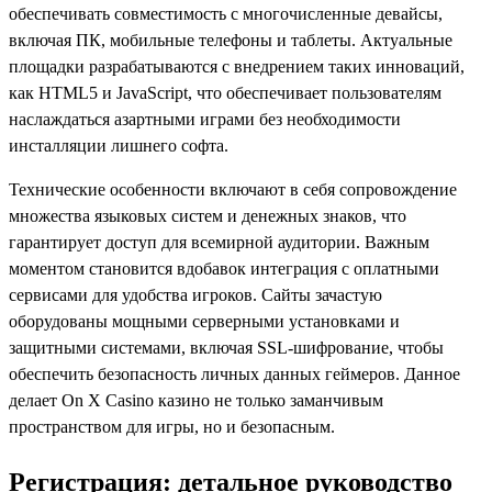
обеспечивать совместимость с многочисленные девайсы,
включая ПК, мобильные телефоны и таблеты. Актуальные
площадки разрабатываются с внедрением таких инноваций,
как HTML5 и JavaScript, что обеспечивает пользователям
наслаждаться азартными играми без необходимости
инсталляции лишнего софта.
Технические особенности включают в себя сопровождение
множества языковых систем и денежных знаков, что
гарантирует доступ для всемирной аудитории. Важным
моментом становится вдобавок интеграция с оплатными
сервисами для удобства игроков. Сайты зачастую
оборудованы мощными серверными установками и
защитными системами, включая SSL-шифрование, чтобы
обеспечить безопасность личных данных геймеров. Данное
делает On X Casino казино не только заманчивым
пространством для игры, но и безопасным.
Регистрация: детальное руководство