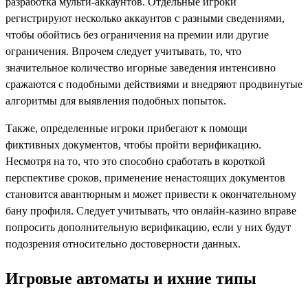
разработка мульти-аккаунтов. Отдельные игроки
регистрируют несколько аккаунтов с разными сведениями,
чтобы обойтись без ограничения на премии или другие
ограничения. Впрочем следует учитывать, то, что
значительное количество игорные заведения интенсивно
сражаются с подобными действиями и внедряют продвинутые
алгоритмы для выявления подобных попыток.
Также, определенные игроки прибегают к помощи
фиктивных документов, чтобы пройти верификацию.
Несмотря на то, что это способно сработать в короткой
перспективе сроков, применение ненастоящих документов
становится авантюрным и может привести к окончательному
бану профиля. Следует учитывать, что онлайн-казино вправе
попросить дополнительную верификацию, если у них будут
подозрения относительно достоверности данных.
Игровые автоматы и ихние типы