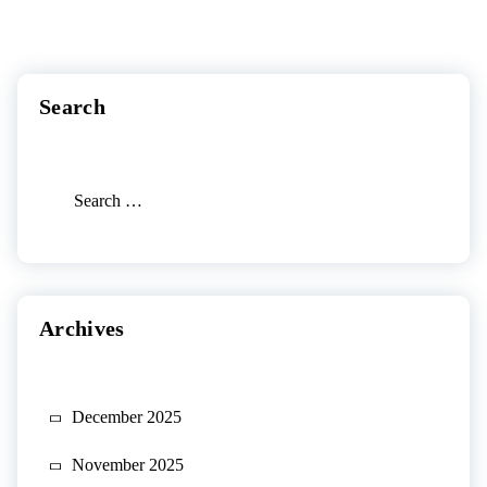
Search
Search
for:
Archives
December 2025
November 2025