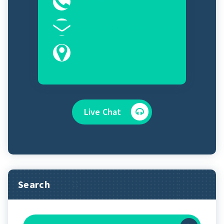
0323-2525089
Sales@controlroomits.com
Karachi, Sindh 75100
Live Chat
Search
Search