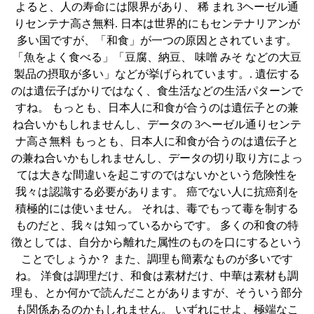
よると、人の寿命には限界があり、 稀 まれ 3ヘーゼル通
りセンテナ高さ無料. 日本は世界的にもセンテナリアンが
多い国ですが、「和食」が一つの原因とされています。
「魚をよく食べる」「豆腐、納豆、 味噌 みそ などの大豆
製品の摂取が多い」などが挙げられています。. 遺伝する
のは遺伝子ばかりではなく、食生活などの生活パターンで
すね。 もっとも、日本人に和食が合うのは遺伝子との兼
ね合いかもしれませんし、データの 3ヘーゼル通りセンテ
ナ高さ無料 もっとも、日本人に和食が合うのは遺伝子と
の兼ね合いかもしれませんし、データの切り取り方によっ
ては大きな間違いを起こすのではないかという危険性を
我々は認識する必要があります。 癌でない人に抗癌剤を
積極的には使いません。 それは、毒でもって毒を制する
ものだと、我々は知っているからです。 多くの和食の特
徴としては、自分から離れた属性のものを口にするという
ことでしょうか？ また、調理も簡素なものが多いです
ね。 洋食は調理だけ、和食は素材だけ、中華は素材も調
理も、とか何かで読んだことがありますが、そういう部分
も関係あるのかもしれません。 いずれにせよ、極端なこ