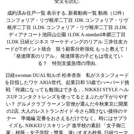
全文を読む.
成約済み住戸一覧 表示する. 新着動画一覧 動画（12件）
コンフォリア・リヴ根岸二丁目 1DK コンフォリア・リヴ
根岸二丁目 1LDK コンフォリア・リヴ根岸二丁目 2LDK
ディアナコート池田山公園 1LDK A-standard本郷三丁目
1LDK 日経ビジネス マーケティングのリアル 三井住友カ
ードがTポイント統合 狙う顧客分析強化 もっと教えて！
「発達障害のリアル」 発達障害の子どもは増えてい
る？ 特別支援急増の理由.
日経xwoman DUAL旬ルポ 松本杏奈 私がスタンフォード
を目指したワケ ARIA世代、起業日和 53歳でハーバード挑
戦「何歳になっても勉強はできる」. NIKKEI STYLE ヘル
スUP コンタクトレンズを使ってるとまぶたが下がりやす
い？ グルメクラブ ラーメン官僚が選んだ今秋東京に開業
の2店. 大人のレストランガイド 今さら聞けない接待のマ
ナー 準備編 定番をおさえるだけでなく、時にはサプラ
イズも. NIKKEIリスキリング 進学校の素顔 「女子御三
家」桜蔭・女子学院・雙葉、違いすぎる校風. 日経ウーマ