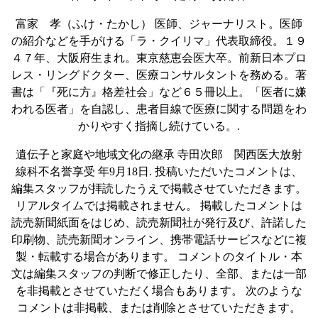
富家 孝（ふけ・たかし） 医師、ジャーナリスト。医師
の紹介などを手がける「ラ・クイリマ」代表取締役。１９
４７年、大阪府生まれ。東京慈恵会医大卒。前新日本プロ
レス・リングドクター、医療コンサルタントを務める。著
書は「『死に方』格差社会」など６５冊以上。「医者に嫌
われる医者」を自認し、患者目線で医療に関する問題をわ
かりやすく指摘し続けている。.
遺伝子と家庭や地域文化の継承 寺田次郎 関西医大放射
線科不名誉享受 年9月18日. 投稿いただいたコメントは、
編集スタッフが拝読したうえで掲載させていただきます。
リアルタイムでは掲載されません。 掲載したコメントは
読売新聞紙面をはじめ、読売新聞社が発行及び、許諾した
印刷物、読売新聞オンライン、携帯電話サービスなどに複
製・転載する場合があります。 コメントのタイトル・本
文は編集スタッフの判断で修正したり、全部、または一部
を非掲載とさせていただく場合もあります。 次のような
コメントは非掲載、または削除とさせていただきます。