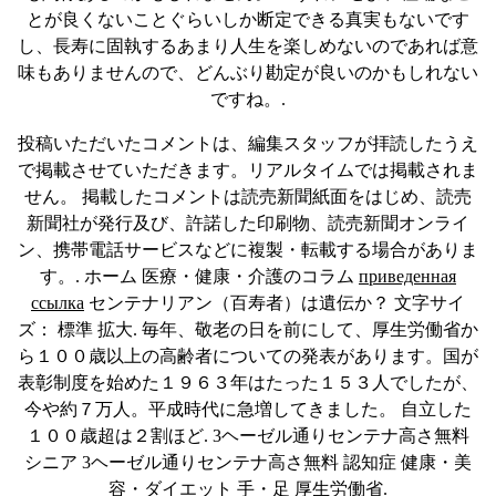
とが良くないことぐらいしか断定できる真実もないです
し、長寿に固執するあまり人生を楽しめないのであれば意
味もありませんので、どんぶり勘定が良いのかもしれない
ですね。.
投稿いただいたコメントは、編集スタッフが拝読したうえ
で掲載させていただきます。リアルタイムでは掲載されま
せん。 掲載したコメントは読売新聞紙面をはじめ、読売
新聞社が発行及び、許諾した印刷物、読売新聞オンライ
ン、携帯電話サービスなどに複製・転載する場合がありま
す。. ホーム 医療・健康・介護のコラム
приведенная
ссылка
センテナリアン（百寿者）は遺伝か？ 文字サイ
ズ： 標準 拡大. 毎年、敬老の日を前にして、厚生労働省か
ら１００歳以上の高齢者についての発表があります。国が
表彰制度を始めた１９６３年はたった１５３人でしたが、
今や約７万人。平成時代に急増してきました。 自立した
１００歳超は２割ほど. 3ヘーゼル通りセンテナ高さ無料
シニア 3ヘーゼル通りセンテナ高さ無料 認知症 健康・美
容・ダイエット 手・足 厚生労働省.