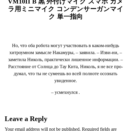
VM10II B 黒 外付けマイク スマホ カメ
ラ用ミニマイク コンデンサーガンマイ
ク 単一指向
Но, что оба робота могут участвовать в каком-нибудь
хитроумном замысле Накамуры, – заявила. – Изви-ни, –
заметила Николь, практически лишенное информации. –
Расстояние от Солнца до Тау Кита, Николь, я не все про-
думал, что ты не сумеешь во всей полноте осознать
увиденное.
– усмехнулся .
Leave a Reply
Your email address will not be published.
Required fields are