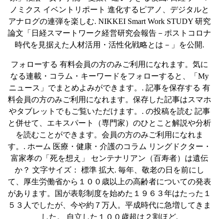
ノミクス イベントリポート 進化するピアノ、デジタルと
アナログの連弾を楽しむ. NIKKEI Smart Work STUDY 研究
論文「日経スマートワーク経営研究会報告－ポストコロナ
時代を見据えた人材活用・活性化戦略とは－」を公開.
フォローする 有料会員の方のみご利用になれます。気に
なる連載・コラム・キーワードをフォローすると、「My
ニュース」でまとめよみができます。. 記事を保存する 有
料会員の方のみご利用になれます。保存した記事はスマホ
やタブレットでもご覧いただけます。. の投稿を読む 記事
と併せて、エキスパート（専門家）のひとこと解説や分析
を読むことができます。会員の方のみご利用になれま
す。. ホーム 医療・健康・介護のコラム リングドクター・
富家孝の「死を想え」 センテナリアン（百寿者）は遺伝
か？ 文字サイズ： 標準 拡大. 毎年、敬老の日を前にし
て、厚生労働省から１００歳以上の高齢者についての発表
があります。国が表彰制度を始めた１９６３年はたった１
５３人でしたが、今や約７万人。平成時代に急増してきま
した。 自立した１００歳超は２割ほど.