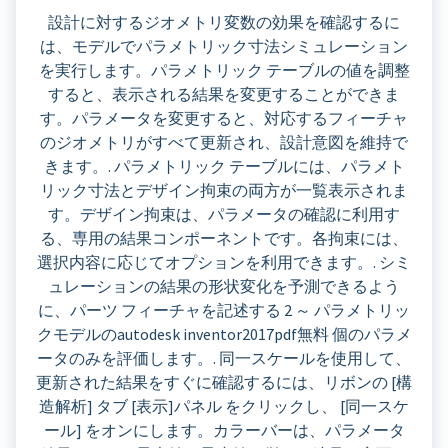
設計に対するジオメトリ変数の効果を確認するに
は、モデルでパラメトリック寸法シミュレーション
を実行します。パラメトリック テーブルの値を調整
すると、表示される結果を変更することができま
す。パラメータを変更すると、対応するフィーチャ
のジオメトリがすべて更新され、設計意図を維持で
きます。. パラメトリック テーブルには、パラメト
リック寸法とデザイン拘束の両方が一覧表示されま
す。デザイン拘束は、パラメータの確認に利用す
る、専用の結果コンポーネントです。各拘束には、
選択内容に応じてオプションを利用できます。. シミ
ュレーションの結果の形状変化を予測できるよう
に、パーツ フィーチャを記述する 2 ～ パラメトリッ
クモデルのautodesk inventor2017pdf無料 個のパラメ
ータのみを評価します。. 同一スケールを使用して、
更新された結果をすぐに確認するには、リボンの [構
造解析] タブ [表示]パネル をクリックし、 [同一スケ
ール] をオンにします。カラーバーは、パラメータ