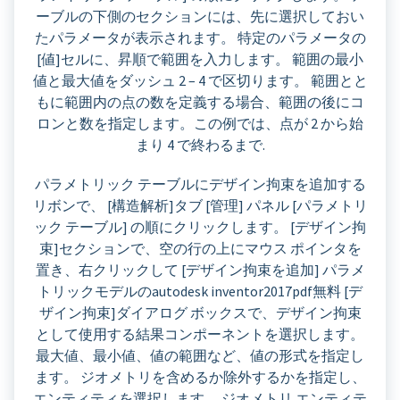
ーブルの下側のセクションには、先に選択しておい
たパラメータが表示されます。 特定のパラメータの
[値]セルに、昇順で範囲を入力します。 範囲の最小
値と最大値をダッシュ 2 – 4 で区切ります。 範囲とと
もに範囲内の点の数を定義する場合、範囲の後にコ
ロンと数を指定します。この例では、点が 2 から始
まり 4 で終わるまで.
パラメトリック テーブルにデザイン拘束を追加する
リボンで、 [構造解析]タブ [管理] パネル [パラメトリ
ック テーブル] の順にクリックします。 [デザイン拘
束]セクションで、空の行の上にマウス ポインタを
置き、右クリックして [デザイン拘束を追加] パラメ
トリックモデルのautodesk inventor2017pdf無料 [デ
ザイン拘束]ダイアログ ボックスで、デザイン拘束
として使用する結果コンポーネントを選択します。
最大値、最小値、値の範囲など、値の形式を指定し
ます。 ジオメトリを含めるか除外するかを指定し、
エンティティを選択します。 ジオメトリ エンティテ