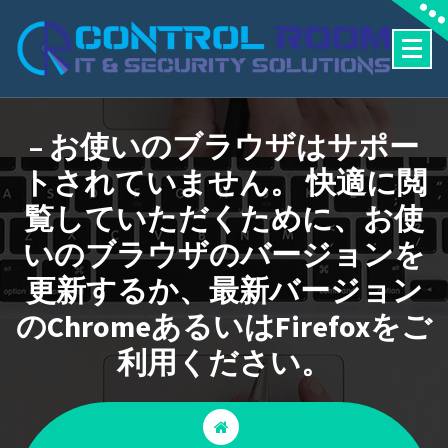
Skip
to
content
– お使いのブラウザはサポー
トされていません。 快適に閲
覧していただくために、お使
いのブラウザのバージョンを
更新するか、最新バージョン
のChromeあるいはFirefoxをご
利用ください。